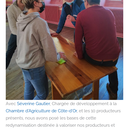
Avec
Séverine Gautier
, Chargée de développement à la
Chambre d’Agriculture de Côte-d’Or
, et les 10 producteurs
présents, nous avons posé les bases de cette
redynamisation destinée à valoriser nos producteurs et