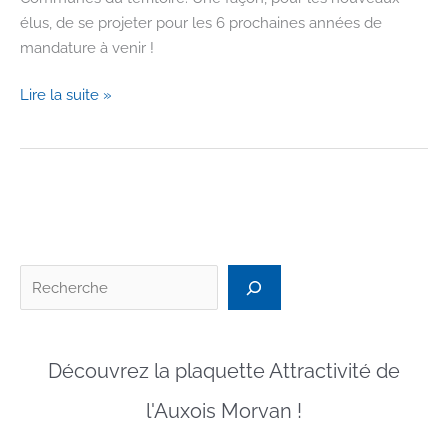
élus, de se projeter pour les 6 prochaines années de
mandature à venir !
Présentation
Lire la suite »
du
Projet
Alimentaire
Territorial
aux
Maires
de
Recherc
l’Auxois
Morvan
Découvrez la plaquette Attractivité de
l'Auxois Morvan !