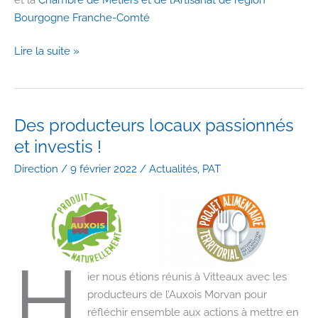
Bourgogne Franche-Comté
Des
Lire la suite »
producteurs
locaux
heureux
et
Des producteurs locaux passionnés
engagés
et investis !
pour
Direction
/
9 février 2022
/
Actualités
,
PAT
notre
territoire
!
H
ier nous étions réunis à Vitteaux avec les
producteurs de l’Auxois Morvan pour
réfléchir ensemble aux actions à mettre en