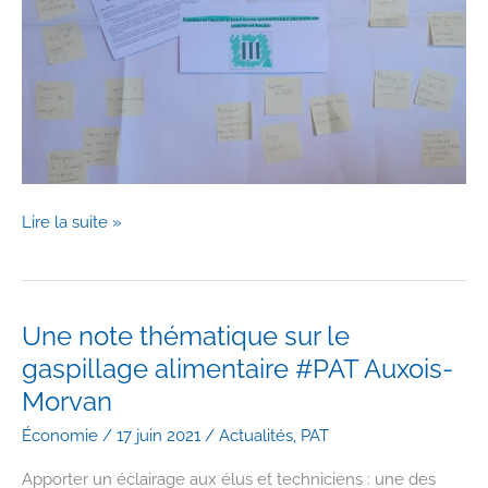
Lancement
Lire la suite »
de
la
concertation
du
Une note thématique sur le
Projet
gaspillage alimentaire #PAT Auxois-
Alimentaire
Morvan
Territorial
Économie
/
17 juin 2021
/
Actualités
,
PAT
Apporter un éclairage aux élus et techniciens : une des