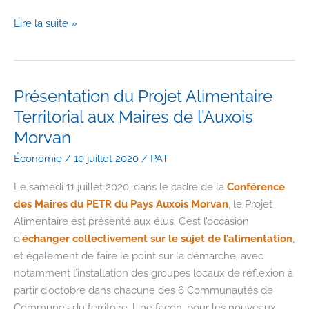
Enquête
Lire la suite »
à
destination
des
producteurs
Présentation du Projet Alimentaire
locaux
Territorial aux Maires de l’Auxois
en
Morvan
Auxois
Économie
/
10 juillet 2020
/
PAT
Morvan
(marque
Le samedi 11 juillet 2020, dans le cadre de la
Conférence
locale
des Maires du PETR du Pays Auxois Morvan
, le Projet
Auxois
Alimentaire est présenté aux élus. C’est l’occasion
Naturellement)
d’
échanger collectivement sur le sujet de l’alimentation
,
et également de faire le point sur la démarche, avec
notamment l’installation des groupes locaux de réflexion à
partir d’octobre dans chacune des 6 Communautés de
Communes du territoire. Une façon, pour les nouveaux