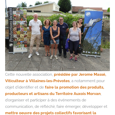
Cette nouvelle association,
présidée par Jerome Massé,
Viticulteur à Villaines-les-Prévotes
, a notamment pour
objet d’identifier et de
faire la promotion des produits,
producteurs et artisans du Territoire Auxois Morvan
,
d’organiser et participer à des événements de
communication, de réfléchir, faire émerger, développer et
mettre oeuvre des projets collectifs favorisant la