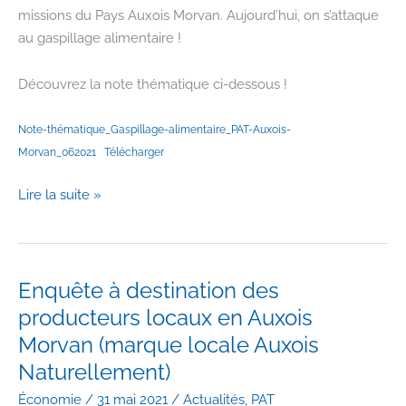
missions du Pays Auxois Morvan. Aujourd’hui, on s’attaque
au gaspillage alimentaire !
Découvrez la note thématique ci-dessous !
Note-thématique_Gaspillage-alimentaire_PAT-Auxois-
Morvan_062021
Télécharger
Une
Lire la suite »
note
thématique
sur
le
Enquête à destination des
gaspillage
producteurs locaux en Auxois
alimentaire
Morvan (marque locale Auxois
#PAT
Naturellement)
Auxois-
Morvan
Économie
/
31 mai 2021
/
Actualités
,
PAT