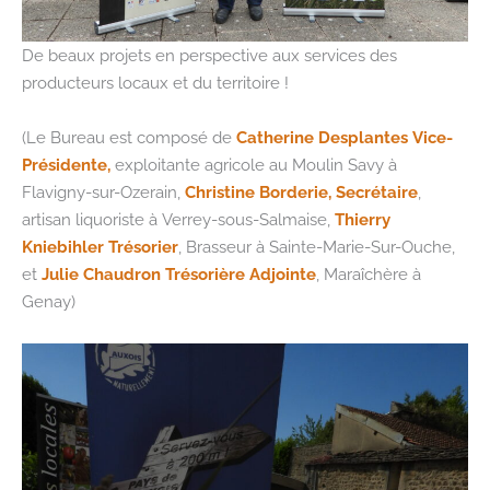
De beaux projets en perspective aux services des
producteurs locaux et du territoire !
(Le Bureau est composé de
Catherine Desplantes Vice-
Présidente,
exploitante agricole au Moulin Savy à
Flavigny-sur-Ozerain,
Christine Borderie, Secrétaire
,
artisan liquoriste à Verrey-sous-Salmaise,
Thierry
Kniebihler Trésorier
, Brasseur à Sainte-Marie-Sur-Ouche,
et
Julie Chaudron Trésorière Adjointe
, Maraîchère à
Genay)