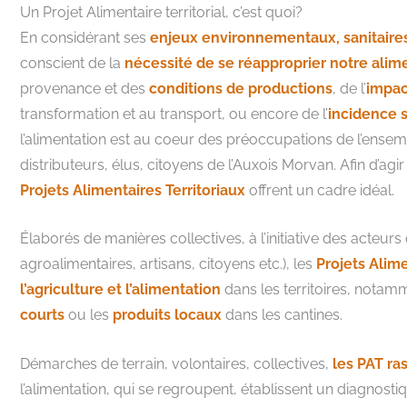
Un Projet Alimentaire territorial, c’est quoi?
En considérant ses
enjeux environnementaux, sanitaire
conscient de la
nécessité de se réapproprier notre alim
provenance et des
conditions de productions
, de l’
impac
transformation et au transport, ou encore de l’
incidence s
l’alimentation est au coeur des préoccupations de l’ense
distributeurs, élus, citoyens de l’Auxois Morvan. Afin d’agi
Projets Alimentaires Territoriaux
offrent un cadre idéal.
Élaborés de manières collectives, à l’initiative des acteurs d
agroalimentaires, artisans, citoyens etc.), les
Projets Alime
l’agriculture et l’alimentation
dans les territoires, notamm
courts
ou les
produits locaux
dans les cantines.
Démarches de terrain, volontaires, collectives,
les PAT ra
l’alimentation, qui se regroupent, établissent un diagnost