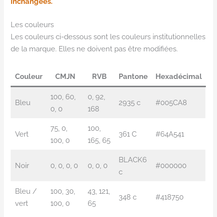
inchangées.
Les couleurs
Les couleurs ci-dessous sont les couleurs institutionnelles
de la marque. Elles ne doivent pas être modifiées.
Couleur
CMJN
RVB
Pantone
Hexadécimal
100, 60,
0, 92,
Bleu
2935 c
#005CA8
0, 0
168
75, 0,
100,
Vert
361 C
#64A541
100, 0
165, 65
BLACK6
Noir
0, 0, 0, 0
0, 0, 0
#000000
c
Bleu /
100, 30,
43, 121,
348 c
#418750
vert
100, 0
65