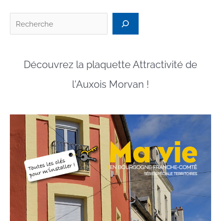
Maires
de
Recherc
l’Auxois
Morvan
Découvrez la plaquette Attractivité de
l'Auxois Morvan !