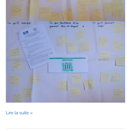
Lancement
Lire la suite »
de
la