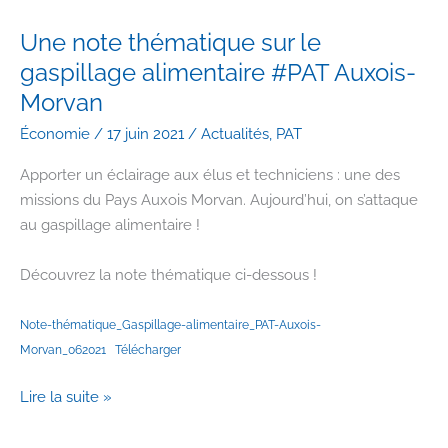
concertation
du
Une note thématique sur le
Projet
gaspillage alimentaire #PAT Auxois-
Alimentaire
Morvan
Territorial
Économie
/
17 juin 2021
/
Actualités
,
PAT
Apporter un éclairage aux élus et techniciens : une des
missions du Pays Auxois Morvan. Aujourd’hui, on s’attaque
au gaspillage alimentaire !
Découvrez la note thématique ci-dessous !
Note-thématique_Gaspillage-alimentaire_PAT-Auxois-
Morvan_062021
Télécharger
Une
Lire la suite »
note
thématique