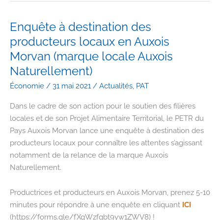
sur
le
Enquête à destination des
gaspillage
producteurs locaux en Auxois
alimentaire
Morvan (marque locale Auxois
#PAT
Naturellement)
Auxois-
Morvan
Économie
/
31 mai 2021
/
Actualités
,
PAT
Dans le cadre de son action pour le soutien des filières
locales et de son Projet Alimentaire Territorial, le PETR du
Pays Auxois Morvan lance une enquête à destination des
producteurs locaux pour connaître les attentes s’agissant
notamment de la relance de la marque Auxois
Naturellement.
Productrices et producteurs en Auxois Morvan, prenez 5-10
minutes pour répondre à une enquête en cliquant
ICI
(https://forms.gle/fXqWzfqbt9yw1ZWV8) !