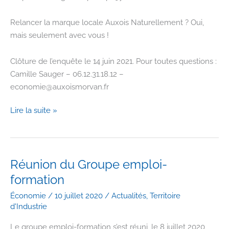
Relancer la marque locale Auxois Naturellement ? Oui,
mais seulement avec vous !
Clôture de l’enquête le 14 juin 2021. Pour toutes questions :
Camille Sauger – 06.12.31.18.12 –
economie@auxoismorvan.fr
Enquête
Lire la suite »
à
destination
des
producteurs
Réunion du Groupe emploi-
locaux
formation
en
Économie
/
10 juillet 2020
/
Actualités
,
Territoire
Auxois
d'Industrie
Morvan
(marque
Le groupe emploi-formation s’est réuni, le 8 juillet 2020,