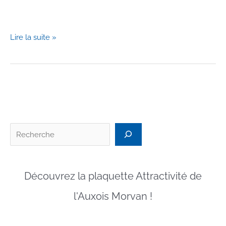
Internet,
Lire la suite »
les
usages
et
les
infrastructures
du
Numériques,
Recherc
comment
ne
pas
Découvrez la plaquette Attractivité de
confondre
:
l'Auxois Morvan !