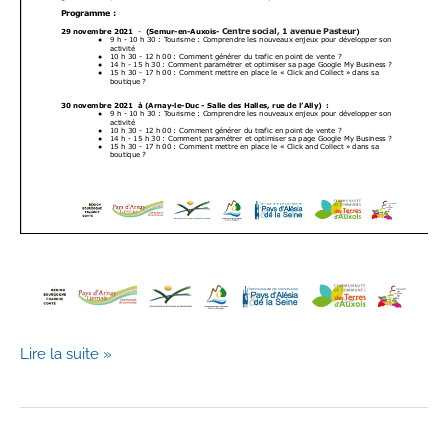
Le
Lire la suite »
Pays
Auxois
Morvan