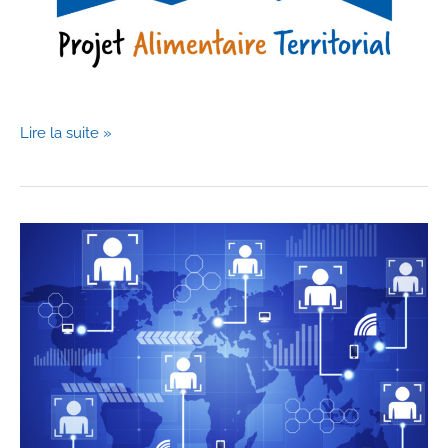
Le
Lire la suite »
PAT
Auxois
Morvan
labellisé
!