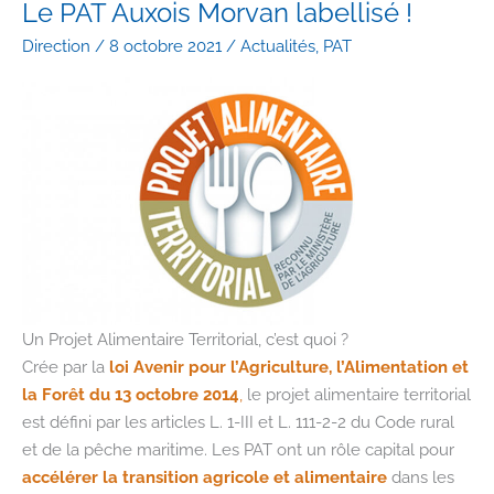
et
Le PAT Auxois Morvan labellisé !
Google
Direction
/
8 octobre 2021
/
Actualités
,
PAT
Ateliers
Numériques
invitent
les
acteurs
de
l’économie
de
proximité
à
participer
Un Projet Alimentaire Territorial, c’est quoi ?
à
Crée par la
loi Avenir pour l’Agriculture, l’Alimentation et
des
la Forêt du 13 octobre 2014
,
le projet alimentaire territorial
formations
est défini par les articles L. 1-III et L. 111-2-2 du Code rural
aux
et de la pêche maritime. Les PAT ont un rôle capital pour
outils
accélérer la transition agricole et alimentaire
dans les