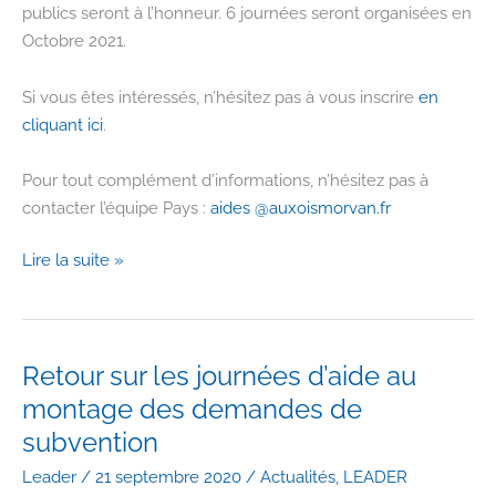
publics seront à l’honneur. 6 journées seront organisées en
Octobre 2021.
Si vous êtes intéressés, n’hésitez pas à vous inscrire
en
cliquant ici
.
Pour tout complément d’informations, n’hésitez pas à
contacter l’équipe Pays :
aides @auxoismorvan.fr
Les
Lire la suite »
Journées
Pays
pour
élus
Retour sur les journées d’aide au
et
montage des demandes de
secrétaires
subvention
de
Leader
/
21 septembre 2020
/
Actualités
,
LEADER
mairie