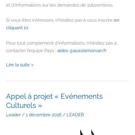
et d’informations sur les demandes de subventions.
Si vous êtes intéressés, n’hésitez pas à vous inscrire
en
cliquant ici
.
Pour tout complément d’informations, n’hésitez pas à
contacter l’équipe Pays :
aides @auxoismorvan.fr
Journées
Lire la suite »
d’aide
au
montage
des
Appel à projet « Evénements
dossiers
Culturels »
de
Leader
/
1 décembre 2016
/
LEADER
demandes
de
subvention