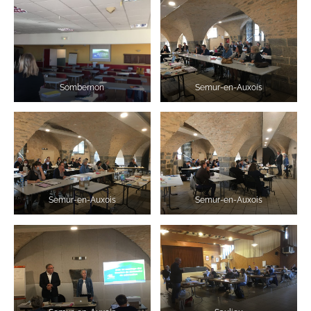
Sombernon
Semur-en-Auxois
Semur-en-Auxois
Semur-en-Auxois