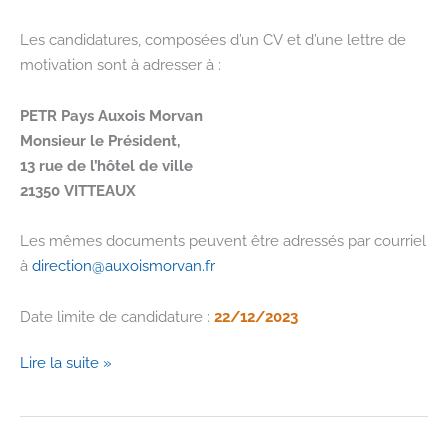
Les candidatures, composées d’un CV et d’une lettre de
motivation sont à adresser à :
PETR Pays Auxois Morvan
Monsieur le Président,
13 rue de l’hôtel de ville
21350 VITTEAUX
Les mêmes documents peuvent être adressés par courriel
à
direction@auxoismorvan.fr
Date limite de candidature :
22/12/2023
Le
Lire la suite »
Pays
recrute
son/sa