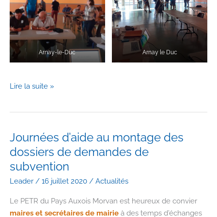
Arnay-le-Duc
Arnay le Duc
Retour
Lire la suite »
sur
les
journées
d’aide
Journées d’aide au montage des
au
dossiers de demandes de
montage
subvention
des
Leader
/
16 juillet 2020
/
Actualités
demandes
de
Le PETR du Pays Auxois Morvan est heureux de convier
subvention
maires et secrétaires de mairie
à des temps d’échanges