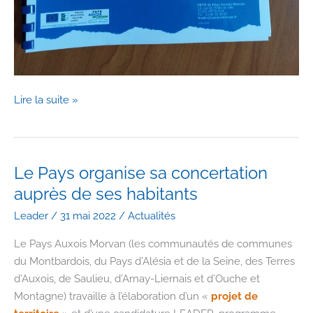
L’Auxois
Lire la suite »
Morvan
a
son
programme
Le Pays organise sa concertation
LEADER
auprès de ses habitants
2023-
Leader
/
31 mai 2022
/
Actualités
2027
!
Le Pays Auxois Morvan (les communautés de communes
du Montbardois, du Pays d’Alésia et de la Seine, des Terres
d’Auxois, de Saulieu, d’Arnay-Liernais et d’Ouche et
Montagne) travaille à l’élaboration d’un «
projet de