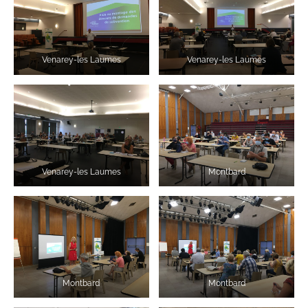
Venarey-les Laumes
Venarey-les Laumes
Venarey-les Laumes
Montbard
Montbard
Montbard