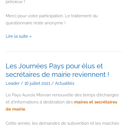
précieux !
Merci pour votre participation. Le traitement du
questionnaire reste anonyme !
Le
Lire la suite »
Pays
organise
sa
concertation
Les Journées Pays pour élus et
auprès
secrétaires de mairie reviennent !
de
Leader
/
16 juillet 2021
/
Actualités
ses
habitants
Le Pays Auxois Morvan renouvelle des temps d’échanges
et d’informations à destination des
maires et secrétaires
de mairie
.
Cette année, les demandes de subvention et les marchés