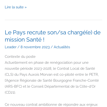
Découvrez
Lire la suite »
le
programme
européen
LEADER
Le Pays recrute son/sa chargé(e) de
mission Santé !
Leader
/
8 novembre 2023
/
Actualités
Contexte du poste
Actuellement en phase de renégociation pour une
nouvelle période 2023-2028, le Contrat Local de Santé
(CLS) du Pays Auxois Morvan est co-piloté entre le PETR,
l’Agence Régionale de Santé Bourgogne Franche-Comté
(ARS-BFC) et le Conseil Départemental de la Côte-d’Or
(CD21).
Ce nouveau contrat ambitionne de répondre aux enjeux