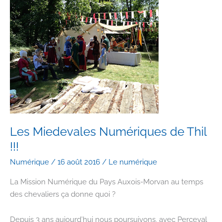
Les Miedevales Numériques de Thil
!!!
Numérique
/
16 août 2016
/
Le numérique
La Mission Numérique du Pays Auxois-Morvan au temps
des chevaliers ça donne quoi ?
Depuis 3 ans aujourd’hui nous poursuivons, avec Perceval