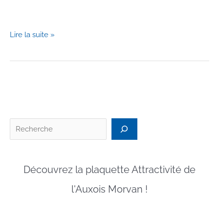
Les
Lire la suite »
Miedevales
Numériques
de
Thil
!!!
Recherc
Découvrez la plaquette Attractivité de
l'Auxois Morvan !