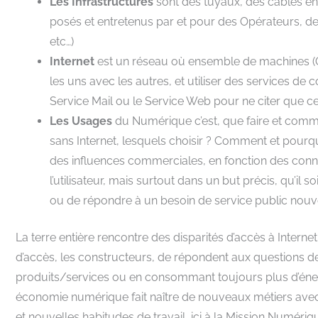
Les Infrastructures
sont des tuyaux, des câbles en
posés et entretenus par et pour des Opérateurs, de
etc…)
Internet
est un réseau où ensemble de machines (O
les uns avec les autres, et utiliser des services d
Service Mail ou le Service Web pour ne citer que ce
Les Usages
du Numérique c’est, que faire et comme
sans Internet, lesquels choisir ? Comment et pourqu
des influences commerciales, en fonction des connai
l’utilisateur, mais surtout dans un but précis, qu’i
ou de répondre à un besoin de service public nouv
La terre entière rencontre des disparités d’accès à Interne
d’accès, les constructeurs, de répondent aux questions 
produits/services ou en consommant toujours plus d’énergi
économie numérique fait naître de nouveaux métiers avec
et nouvelles habitudes de travail, ici à la Mission Num