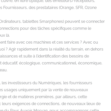
 cuivre, en fibre optique, des émetteurs/récepteurs,
s Fournisseurs, des prestataires (Orange, SFR, Ozone
rdinateurs, tablettes Smarphones) peuvent se connecter
e connections pour des tâches spécifiques comme le
ux là.
nt faire avec ces machines et ces services ? Avec ou
oi ? Agir rapidement dans la réalité du terrain, en dehors
ssances et suite à l’identification des besoins de
l soit éducatif, écologique, communicationnel, économique,
eau.
t, les investisseurs du Numériques, les fournisseurs
des usages uniquement par la vente de nouveaux
e et de matières premières, par ailleurs, cette
 leurs exigences de connections, de nouveaux lieux de
érique du Pays Auxois Morvan, nous accompagnons cette