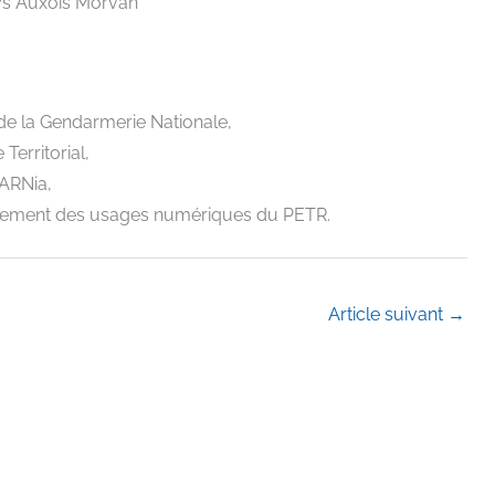
ays Auxois Morvan
 de la Gendarmerie Nationale,
Territorial,
’ARNia,
pement des usages numériques du PETR.
Article suivant
→