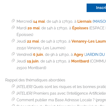
Inscr
Mercredi
14 mai
, de 14h à 17h30, à
Liernais
(
MAISON
Mardi
20 mai
, de 14h à 17h30, à
Époisses
(ESPACE R
Époisses)
Jeudi
22 mai
, de 14h à 17h30, à
Venarey-Les Laum
21150 Venarey-Les Laumes)
Vendredi
6 juin
, de 9h à 12h30, à
Agey
(
JARDIN DU S
Jeudi
19 juin
, de 14h à 17h30, à
Montbard
(COMMUNA
21500 Montbard)
Rappel des thématiques abordées
[ATELIER]
Quels sont les risques et les bonnes prat
[ATELIER]
Premiers pas avec l’Intelligence Artificiell
Comment publier ma Base Adresse Locale ? (
prog