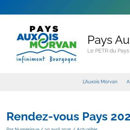
Pays Au
Le PETR du Pays A
L’Auxois Morvan
A
Rendez-vous Pays 20
Par
Numérique
/
30 avril 2025
/
Actualités